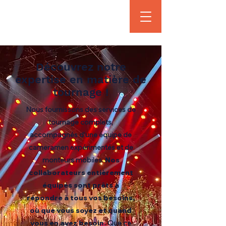
Découvrez notre
expertise en matière de
tournage !
Nous fournissons des services de
tournage complets,
accompagnés d'une équipe de
cameramen expérimentés et de
monteurs mobiles.
Nos
collaborateurs entièrement
équipés sont prêts à
répondre à tous vos besoins,
où que vous soyez et quand
vous en avez besoin.
Que ce